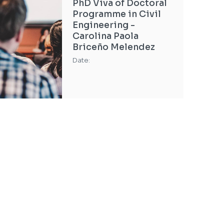
PhD Viva of Doctoral
Programme in Civil
Engineering -
Carolina Paola
Briceño Melendez
Date:
PhD Viva of Doctoral
Programme in Civil
Engineering - Fábio