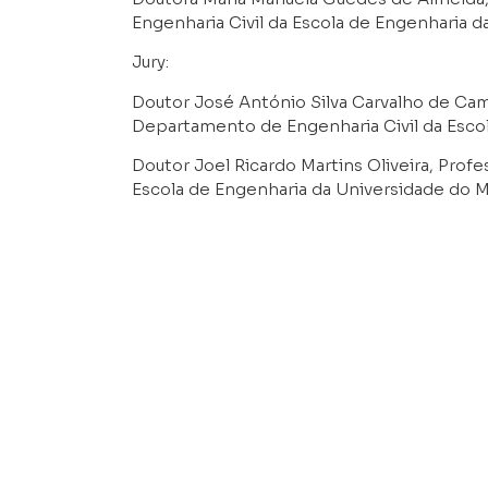
Engenharia Civil da Escola de Engenharia d
Jury:
Doutor José António Silva Carvalho de Ca
Departamento de Engenharia Civil da Esco
Doutor Joel Ricardo Martins Oliveira, Prof
Escola de Engenharia da Universidade do M
Doutor Fabio Biondini, Professor de Engen
e Ambiental do Politécnico de Milão, Itália;
Doutor Alan O’Connor, Professor do Depart
da Universidade de Trinaty, Dublin, Irlanda.