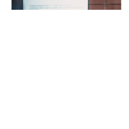
PhD Viva of Doctoral Programme
in Civil Engineering - Carolina
Paola Briceño Melendez
Date: