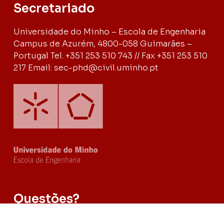
Secretariado
Universidade do Minho – Escola de Engenharia
Campus de Azurém, 4800-058 Guimarães –
Portugal Tel. +351 253 510 743 // Fax +351 253 510
217 Email: sec-phd@civil.uminho.pt
Questões?
Coloca as tuas questões ou pede mais