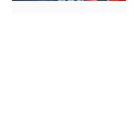
Defesa da tese do Programa
Doutoral em Engenharia Civil -
Arthur da Silva Rebouças
Data: