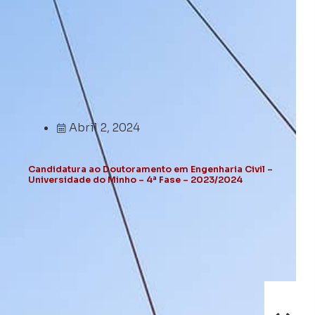
Abril 2, 2024
Candidatura ao Doutoramento em Engenharia Civil –
Universidade do Minho – 4ª Fase – 2023/2024