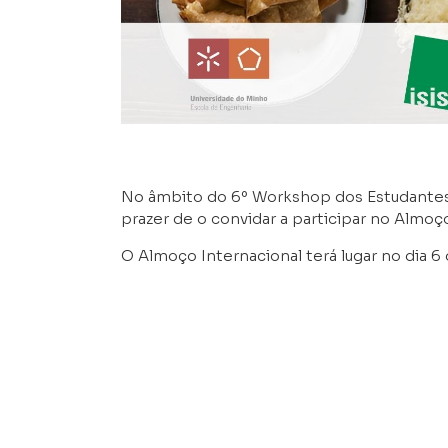
No âmbito do 6º Workshop dos Estudantes
prazer de o convidar a participar no Almoç
O Almoço Internacional terá lugar no dia 
Académico da Universidade do Minho, Azu
Todos que desejarem participar deverão tra
diversidade culinária.
Para se inscrever no Almoço Internacional, 
ou acesse pelo QRCode da imagem.
Inscreva-se até 29 de novembro.