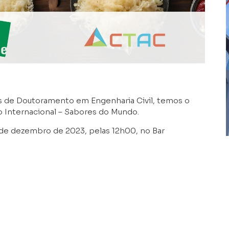
 de Doutoramento em Engenharia Civil, temos o
o Internacional – Sabores do Mundo.
6 de dezembro de 2023, pelas 12h00, no Bar
rém.
zer um prato típico de seu país para celebrar a
clique aqui:
https://forms.gle/Nuz6uwGpiJGUBrxp7